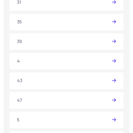
31
35
39
4
43
47
5