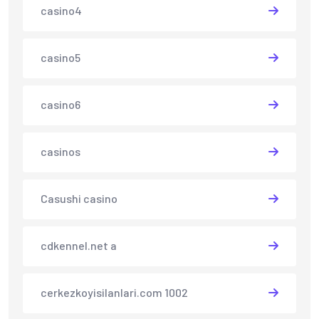
casino4
casino5
casino6
casinos
Casushi casino
cdkennel.net a
cerkezkoyisilanlari.com 1002