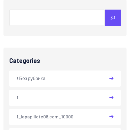
Categories
! Без рубрики
1
1_lapapillote08.com_10000