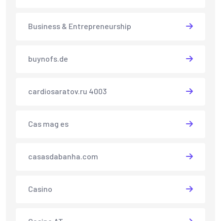
Business & Entrepreneurship
buynofs.de
cardiosaratov.ru 4003
Cas mag es
casasdabanha.com
Casino