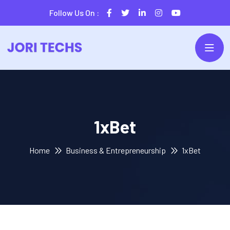
Follow Us On :
1xBet
Home
Business & Entrepreneurship
1xBet