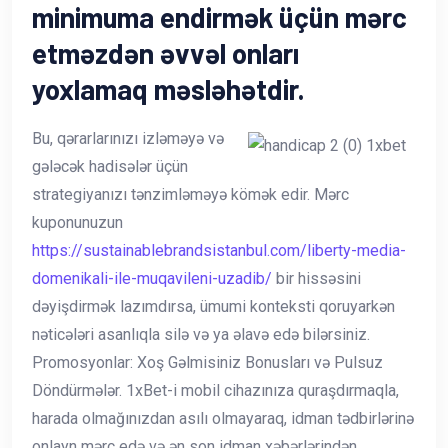
minimuma endirmək üçün mərc
etməzdən əvvəl onları
yoxlamaq məsləhətdir.
Bu, qərarlarınızı izləməyə və
gələcək hadisələr üçün
strategiyanızı tənzimləməyə kömək edir. Mərc
kuponunuzun
https://sustainablebrandsistanbul.com/liberty-media-
domenikali-ile-muqavileni-uzadib/
bir hissəsini
dəyişdirmək lazımdırsa, ümumi konteksti qoruyarkən
nəticələri asanlıqla silə və ya əlavə edə bilərsiniz.
Promosyonlar: Xoş Gəlmisiniz Bonusları və Pulsuz
Döndürmələr. 1xBet-i mobil cihazınıza quraşdırmaqla,
harada olmağınızdan asılı olmayaraq, idman tədbirlərinə
onlayn mərc edə və ən son idman xəbərlərindən