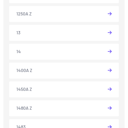
1250A Z
13
14
1400A Z
1450A Z
1480A Z
1483