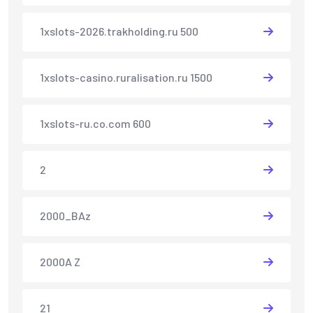
1xslots-2026.trakholding.ru 500
1xslots-casino.ruralisation.ru 1500
1xslots-ru.co.com 600
2
2000_BAz
2000A Z
21