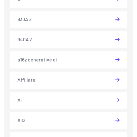
930A Z
940A Z
a16z generative ai
Affiliate
AI
Allz