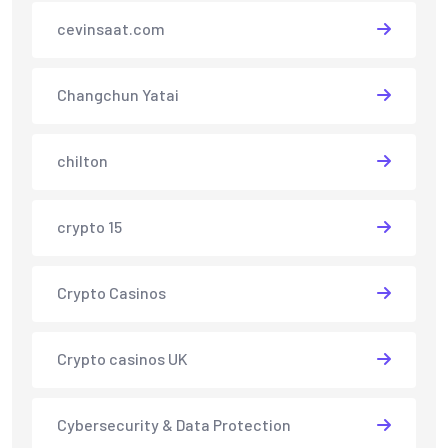
cevinsaat.com
Changchun Yatai
chilton
crypto 15
Crypto Casinos
Crypto casinos UK
Cybersecurity & Data Protection