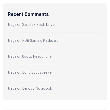
Recent Comments
traga
on
SanDisk Flash Drive
traga
on
RGB Gaming Keyboard
traga
on
Quoto Headphone
traga
on
Long Loudspeaker
traga
on
Lenovo Notebook