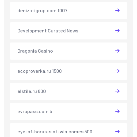
denizatigrup.com 1007
Development Curated News
Dragonia Casino
ecoproverka.ru 1500
elstile.ru 800
evropass.com b
eye-of-horus-slot-win.comes 500