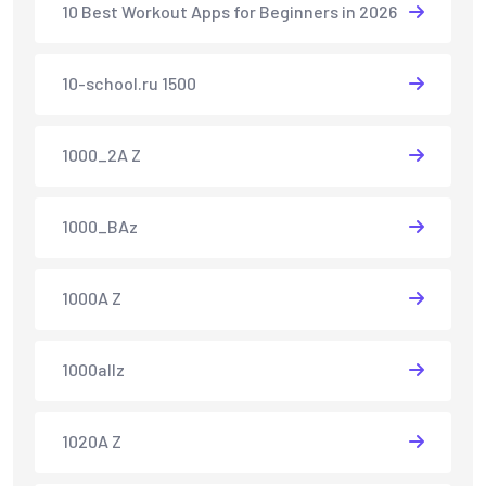
10 Best Workout Apps for Beginners in 2026
10-school.ru 1500
1000_2A Z
1000_BAz
1000A Z
1000allz
1020A Z