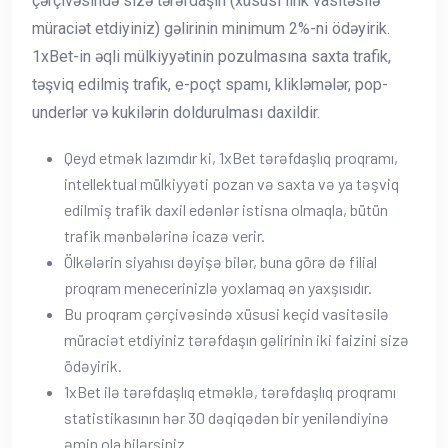
çərçivəsində sizə tərəfdaşın (xüsusi link vasitəsilə
müraciət etdiyiniz) gəlirinin minimum 2%-ni ödəyirik.
1xBet-in əqli mülkiyyətinin pozulmasına saxta trafik,
təşviq edilmiş trafik, e-poçt spamı, klikləmələr, pop-
underlər və kukilərin doldurulması daxildir.
Qeyd etmək lazımdır ki, 1xBet tərəfdaşlıq proqramı,
intellektual mülkiyyəti pozan və saxta və ya təşviq
edilmiş trafik daxil edənlər istisna olmaqla, bütün
trafik mənbələrinə icazə verir.
Ölkələrin siyahısı dəyişə bilər, buna görə də filial
proqram menecerinizlə yoxlamaq ən yaxşısıdır.
Bu proqram çərçivəsində xüsusi keçid vasitəsilə
müraciət etdiyiniz tərəfdaşın gəlirinin iki faizini sizə
ödəyirik.
1xBet ilə tərəfdaşlıq etməklə, tərəfdaşlıq proqramı
statistikasının hər 30 dəqiqədən bir yeniləndiyinə
əmin ola bilərsiniz.