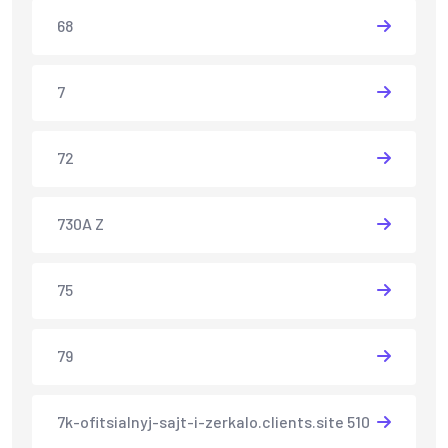
68
7
72
730A Z
75
79
7k-ofitsialnyj-sajt-i-zerkalo.clients.site 510