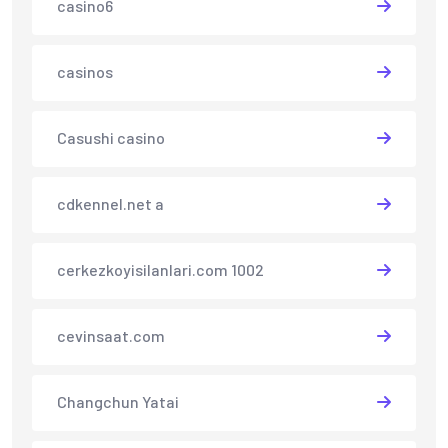
casino6
casinos
Casushi casino
cdkennel.net a
cerkezkoyisilanlari.com 1002
cevinsaat.com
Changchun Yatai