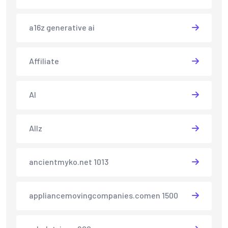
a16z generative ai
Affiliate
AI
Allz
ancientmyko.net 1013
appliancemovingcompanies.comen 1500