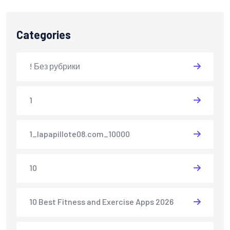
Categories
! Без рубрики
1
1_lapapillote08.com_10000
10
10 Best Fitness and Exercise Apps 2026