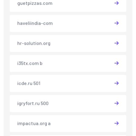
guetpizzas.com
haveliindia-com
hr-solution.org
i35tx.com b
icde.ru 501
igryfort.ru 500
impactua.org a