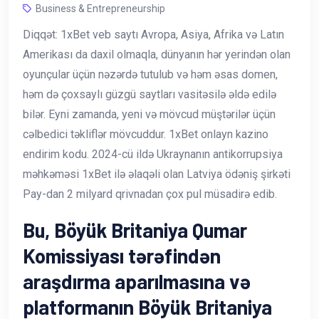
Business & Entrepreneurship
Diqqət: 1xBet veb saytı Avropa, Asiya, Afrika və Latın
Amerikası da daxil olmaqla, dünyanın hər yerindən olan
oyunçular üçün nəzərdə tutulub və həm əsas domen,
həm də çoxsaylı güzgü saytları vasitəsilə əldə edilə
bilər. Eyni zamanda, yeni və mövcud müştərilər üçün
cəlbedici təkliflər mövcuddur. 1xBet onlayn kazino
endirim kodu.
2024-cü ildə Ukraynanın antikorrupsiya
məhkəməsi 1xBet ilə əlaqəli olan Latviya ödəniş şirkəti
Pay-dan 2 milyard qrivnadan çox pul müsadirə edib.
Bu, Böyük Britaniya Qumar
Komissiyası tərəfindən
araşdırma aparılmasına və
platformanın Böyük Britaniya