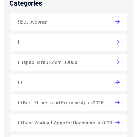
Categories
! Без рубрики
1
1_lapapillote08.com_10000
10
10 Best Fitness and Exercise Apps 2026
10 Best Workout Apps for Beginners in 2026