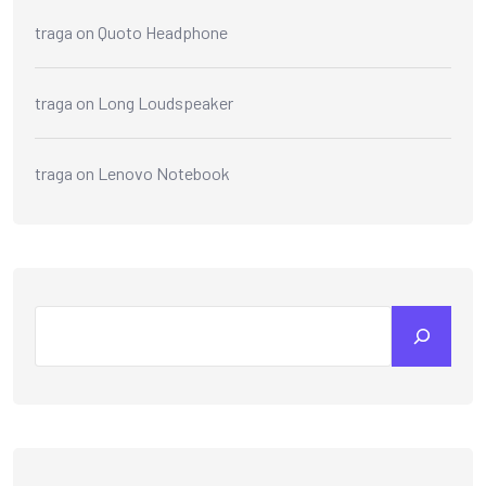
traga
on
Quoto Headphone
traga
on
Long Loudspeaker
traga
on
Lenovo Notebook