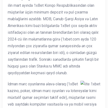
ilin mart ayında 1xBet Konqo Respublikasından olan
müştərilər üçün minimum depozit və pul çıxarma
məbləğlərini azaldıb. MDB, Cənub-Şərqi Asiya və Latın
Amerikası kimi bəzi bölgələrdə 1xBet çox sayda aktiv
istifadəçisi olan ən tanınan brendlərdən biri olaraq qalır.
2024-cü ilin məlumatlarına görə (1xbet.com ayda 120
milyondan çox ziyarətlə qumar sənayesində ən çox
ziyarət edilən resurslardan biri idi), o cümlədən güzgü
saytlarından trafik. Sonrakı sənədlərdə şirkətin fərqli bir
hüquqi şəxs olan Stavka.ru MMC adı altında
qeydiyyatdan keçməsi qeyd olunub.
İdman mərc oyunlarına əlavə olaraq (1xBet
kazino, poker, idman mərc oyunları və lotereyalar kimi
müxtəlif qumar seçimləri təklif edir), müştərilər rəsmi
veb saytdakı kompüter vasitəsilə və ya mobil versiya