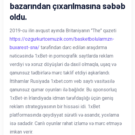
bazarından çıxarılmasına səbəb
oldu.
2019-cu ilin avqust ayında Britaniyanın "The" qəzeti
https://ozgurkurtcemuzik.com/basketbolularmzn-
buxarest-sna/
tərəfindən dərc edilən araşdırma
nəticəsində 1xBet-in pornoqrafik saytlarda reklam
verdiyi və xoruz döyüşləri də daxil olmaqla, uşaq və
qanunsuz tədbirlərə mərc təklif etdiyi aşkarlandı.
İttihamlar Rusiyada 1xbet.com veb saytı vasitəsilə
qanunsuz qumar oyunları ilə bağlıdır. Bu sponsorluq
1xBet-in İrlandiyada idman tərəfdaşlığı üçün geniş
reklam strategiyasının bir hissəsi idi. 1xBet
platformasında qeydiyyat sürətli və asandır, yoxlama
isə sadədir. Canlı oyunlar rahat izləmə və mərc etməyə
imkan verir.