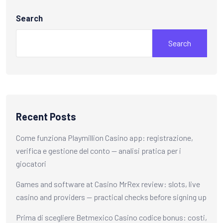
Search
Search
Recent Posts
Come funziona Playmillion Casino app: registrazione,
verifica e gestione del conto — analisi pratica per i
giocatori
Games and software at Casino MrRex review: slots, live
casino and providers — practical checks before signing up
Prima di scegliere Betmexico Casino codice bonus: costi,